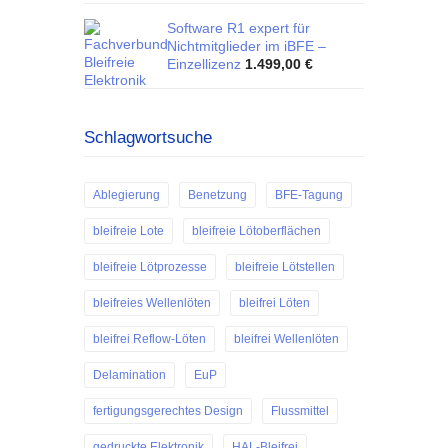
Software R1 expert für
Nichtmitglieder im iBFE –
Einzellizenz
1.499,00
€
Schlagwortsuche
Ablegierung
Benetzung
BFE-Tagung
bleifreie Lote
bleifreie Lötoberflächen
bleifreie Lötprozesse
bleifreie Lötstellen
bleifreies Wellenlöten
bleifrei Löten
bleifrei Reflow-Löten
bleifrei Wellenlöten
Delamination
EuP
fertigungsgerechtes Design
Flussmittel
gedruckte Elektronik
HAL-Bleifrei