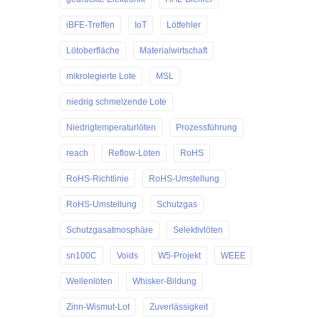
iBFE-Treffen
IoT
Lötfehler
Lötoberfläche
Materialwirtschaft
mikrolegierte Lote
MSL
niedrig schmelzende Lote
Niedrigtemperaturlöten
Prozessführung
reach
Reflow-Löten
RoHS
RoHS-Richtlinie
RoHS-Umstellung
RoHS‐Umstellung
Schutzgas
Schutzgasatmosphäre
Selektivlöten
sn100C
Voids
W5-Projekt
WEEE
Wellenlöten
Whisker-Bildung
Zinn-Wismut-Lot
Zuverlässigkeit