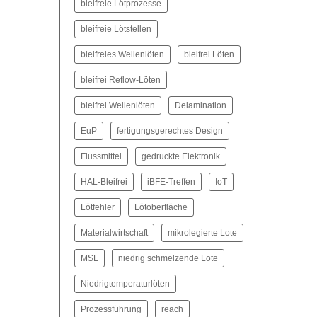
bleifreie Lötprozesse
bleifreie Lötstellen
bleifreies Wellenlöten
bleifrei Löten
bleifrei Reflow-Löten
bleifrei Wellenlöten
Delamination
EuP
fertigungsgerechtes Design
Flussmittel
gedruckte Elektronik
HAL-Bleifrei
iBFE-Treffen
IoT
Lötfehler
Lötoberfläche
Materialwirtschaft
mikrolegierte Lote
MSL
niedrig schmelzende Lote
Niedrigtemperaturlöten
Prozessführung
reach