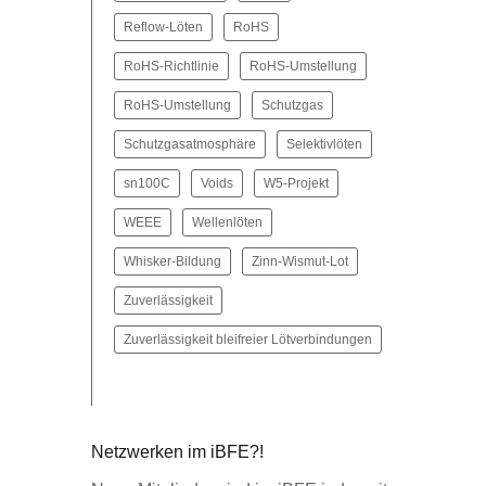
Reflow-Löten
RoHS
RoHS-Richtlinie
RoHS-Umstellung
RoHS‐Umstellung
Schutzgas
Schutzgasatmosphäre
Selektivlöten
sn100C
Voids
W5-Projekt
WEEE
Wellenlöten
Whisker-Bildung
Zinn-Wismut-Lot
Zuverlässigkeit
Zuverlässigkeit bleifreier Lötverbindungen
Netzwerken im iBFE?!