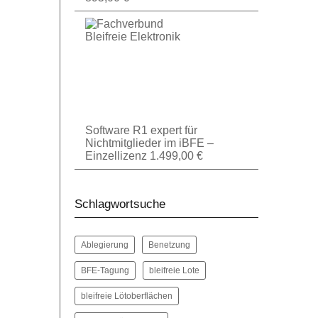
Software R1 expert für
Nichtmitglieder im iBFE –
Einzellizenz
1.499,00
€
Schlagwortsuche
Ablegierung
Benetzung
BFE-Tagung
bleifreie Lote
bleifreie Lötoberflächen