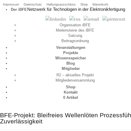
Impressum
Datenschutz
Haftungsausschluss
Shop
Warenkorb
Netzwerk für Technologen in der Elektronikfertigung
Der iBFE
Organisation iBFE
Meilensteine des iBFE
Satzung
Beitragsordnung
Veranstaltungen
Projekte
Wissensspeicher
Blog
Mitglieder
R2 – aktuelles Projekt
Mitgliederversammlung
Shop
Kontakt
0 Artikel
BFE-Projekt: Bleifreies Wellenlöten Prozessfü
Zuverlässigkeit