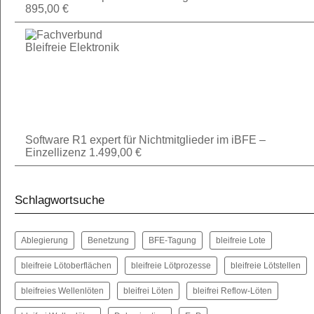
895,00
€
Software R1 expert für Nichtmitglieder im iBFE –
Einzellizenz
1.499,00
€
Schlagwortsuche
Ablegierung
Benetzung
BFE-Tagung
bleifreie Lote
bleifreie Lötoberflächen
bleifreie Lötprozesse
bleifreie Lötstellen
bleifreies Wellenlöten
bleifrei Löten
bleifrei Reflow-Löten