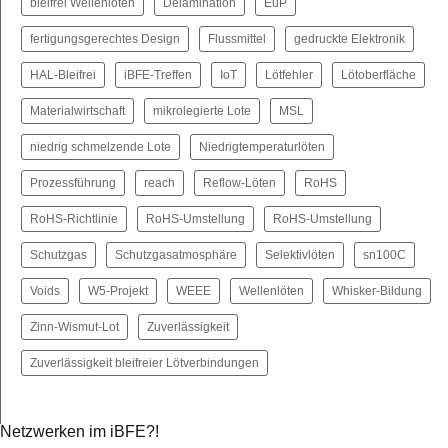
bleifrei Wellenlöten
Delamination
EuP
fertigungsgerechtes Design
Flussmittel
gedruckte Elektronik
HAL-Bleifrei
iBFE-Treffen
IoT
Lötfehler
Lötoberfläche
Materialwirtschaft
mikrolegierte Lote
MSL
niedrig schmelzende Lote
Niedrigtemperaturlöten
Prozessführung
reach
Reflow-Löten
RoHS
RoHS-Richtlinie
RoHS-Umstellung
RoHS‐Umstellung
Schutzgas
Schutzgasatmosphäre
Selektivlöten
sn100C
Voids
W5-Projekt
WEEE
Wellenlöten
Whisker-Bildung
Zinn-Wismut-Lot
Zuverlässigkeit
Zuverlässigkeit bleifreier Lötverbindungen
Netzwerken im iBFE?!