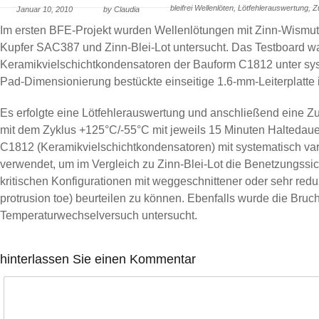
bleifrei Wellenlöten
,
Lötfehlerauswertung
,
Z
Januar 10, 2010
by Claudia
Im ersten BFE-Projekt wurden Wellenlötungen mit Zinn-Wismut,
Kupfer SAC387 und Zinn-Blei-Lot untersucht. Das Testboard wa
Keramikvielschichtkondensatoren der Bauform C1812 unter syst
Pad-Dimensionierung bestückte einseitige 1.6-mm-Leiterplatte
Es erfolgte eine Lötfehlerauswertung und anschließend eine Z
mit dem Zyklus +125°C/-55°C mit jeweils 15 Minuten Haltedaue
C1812 (Keramikvielschichtkondensatoren) mit systematisch var
verwendet, um im Vergleich zu Zinn-Blei-Lot die Benetzungssi
kritischen Konfigurationen mit weggeschnittener oder sehr reduz
protrusion toe) beurteilen zu können. Ebenfalls wurde die Bru
Temperaturwechselversuch untersucht.
hinterlassen Sie einen Kommentar