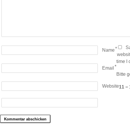
S
*
Name
websit
time I
*
Email
Bitte g
Website
11 − 