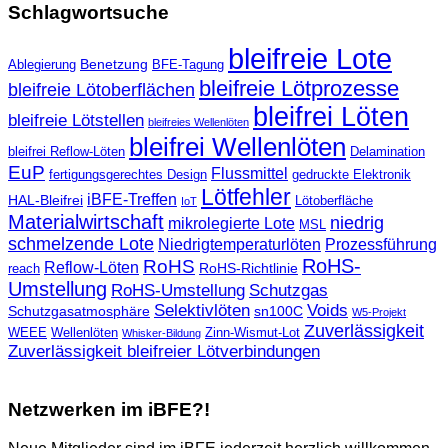
Schlagwortsuche
bleifreie Lote
Benetzung
Ablegierung
BFE-Tagung
bleifreie Lötprozesse
bleifreie Lötoberflächen
bleifrei Löten
bleifreie Lötstellen
bleifreies Wellenlöten
bleifrei Wellenlöten
bleifrei Reflow-Löten
Delamination
EuP
Flussmittel
fertigungsgerechtes Design
gedruckte Elektronik
Lötfehler
iBFE-Treffen
HAL-Bleifrei
Lötoberfläche
IoT
Materialwirtschaft
niedrig
mikrolegierte Lote
MSL
schmelzende Lote
Niedrigtemperaturlöten
Prozessführung
RoHS-
RoHS
Reflow-Löten
RoHS-Richtlinie
reach
Umstellung
RoHS‐Umstellung
Schutzgas
Selektivlöten
Voids
Schutzgasatmosphäre
sn100C
W5-Projekt
Zuverlässigkeit
WEEE
Wellenlöten
Zinn-Wismut-Lot
Whisker-Bildung
Zuverlässigkeit bleifreier Lötverbindungen
Netzwerken im iBFE?!