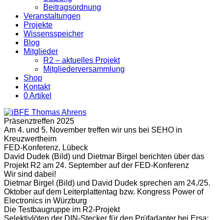
Beitragsordnung
Veranstaltungen
Projekte
Wissensspeicher
Blog
Mitglieder
R2 – aktuelles Projekt
Mitgliederversammlung
Shop
Kontakt
0 Artikel
Präsenztreffen 2025
Am 4. und 5. November treffen wir uns bei SEHO in
Kreuzwertheim
FED-Konferenz, Lübeck
David Dudek (Bild) und Dietmar Birgel berichten über das
Projekt R2 am 24. September auf der FED-Konferenz
Wir sind dabei!
Dietmar Birgel (Bild) und David Dudek sprechen am 24./25.
Oktober auf dem Leiterplattentag bzw. Kongress Power of
Electronics in Würzburg
Die Testbaugruppe im R2-Projekt
Selektivlöten der DIN-Stecker für den Prüfadapter bei Ersa: